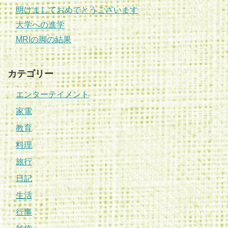
明けましておめでとうございます
大学への進学
MRIの脚の結果
カテゴリー
エンターテイメント
家電
教育
料理
旅行
日記
生活
行事