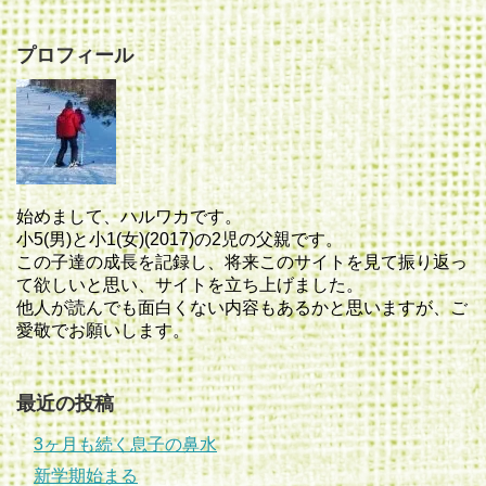
プロフィール
始めまして、ハルワカです。
小5(男)と小1(女)(2017)の2児の父親です。
この子達の成長を記録し、将来このサイトを見て振り返っ
て欲しいと思い、サイトを立ち上げました。
他人が読んでも面白くない内容もあるかと思いますが、ご
愛敬でお願いします。
最近の投稿
3ヶ月も続く息子の鼻水
新学期始まる