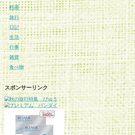
料理
旅行
日記
生活
行事
雑貨
食べ物
スポンサーリンク