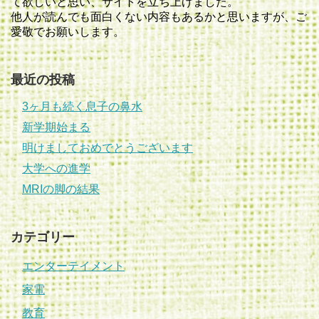
て欲しいと思い、サイトを立ち上げました。
他人が読んでも面白くない内容もあるかと思いますが、ご
愛敬でお願いします。
最近の投稿
3ヶ月も続く息子の鼻水
新学期始まる
明けましておめでとうございます
大学への進学
MRIの脚の結果
カテゴリー
エンターテイメント
家電
教育