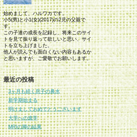
始めまして、ハルワカです。
小5(男)と小1(女)(2017)の2児の父親で
す。
この子達の成長を記録し、将来このサイ
トを見て振り返って欲しいと思い、サイ
トを立ち上げました。
他人が読んでも面白くない内容もあるか
と思いますが、ご愛敬でお願いします。
最近の投稿
3ヶ月も続く息子の鼻水
新学期始まる
明けましておめでとうございます
大学への進学
MRIの脚の結果