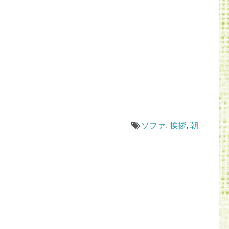
。
ソファ
,
挨拶
,
朝