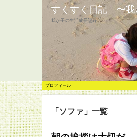
すくすく日記 〜我
我が子の生活成長記録
プロフィール
「
ソファ
」
一覧