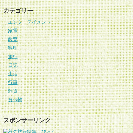
カテゴリー
エンターテイメント
家電
教育
料理
旅行
日記
生活
行事
雑貨
食べ物
スポンサーリンク