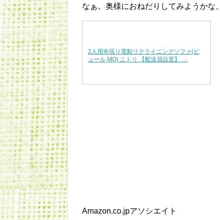
なぁ。奥様におねだりしてみようかな
2人用布張り電動リクライニングソファ(ピ
ュール MO) ニトリ 【配送員設置】 …
Amazon.co.jpアソシエイト