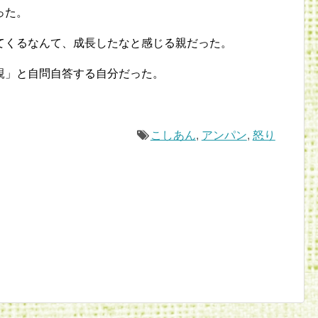
った。
てくるなんて、成長したなと感じる親だった。
親」と自問自答する自分だった。
こしあん
,
アンパン
,
怒り