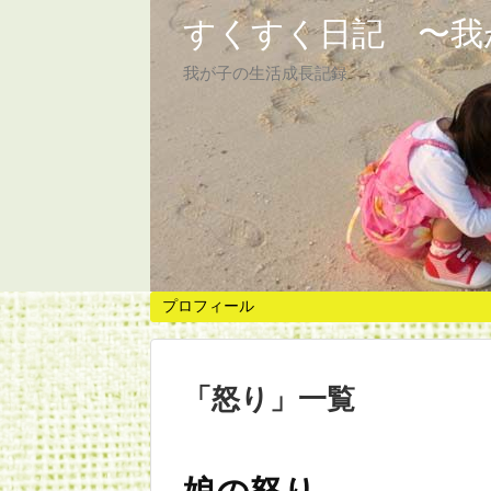
すくすく日記 〜我
我が子の生活成長記録
プロフィール
「
怒り
」
一覧