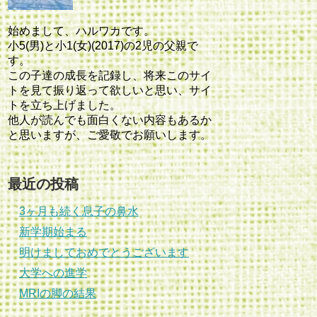
始めまして、ハルワカです。
小5(男)と小1(女)(2017)の2児の父親で
す。
この子達の成長を記録し、将来このサイ
トを見て振り返って欲しいと思い、サイ
トを立ち上げました。
他人が読んでも面白くない内容もあるか
と思いますが、ご愛敬でお願いします。
最近の投稿
3ヶ月も続く息子の鼻水
新学期始まる
明けましておめでとうございます
大学への進学
MRIの脚の結果