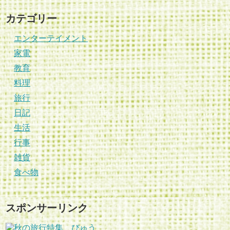
カテゴリー
エンターテイメント
家電
教育
料理
旅行
日記
生活
行事
雑貨
食べ物
スポンサーリンク