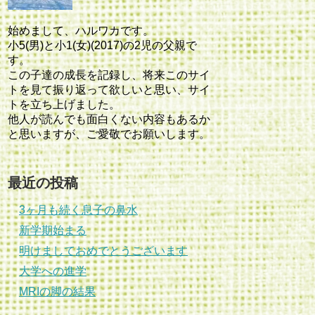
始めまして、ハルワカです。
小5(男)と小1(女)(2017)の2児の父親で
す。
この子達の成長を記録し、将来このサイ
トを見て振り返って欲しいと思い、サイ
トを立ち上げました。
他人が読んでも面白くない内容もあるか
と思いますが、ご愛敬でお願いします。
最近の投稿
3ヶ月も続く息子の鼻水
新学期始まる
明けましておめでとうございます
大学への進学
MRIの脚の結果