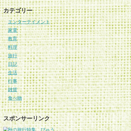
カテゴリー
エンターテイメント
家電
教育
料理
旅行
日記
生活
行事
雑貨
食べ物
スポンサーリンク