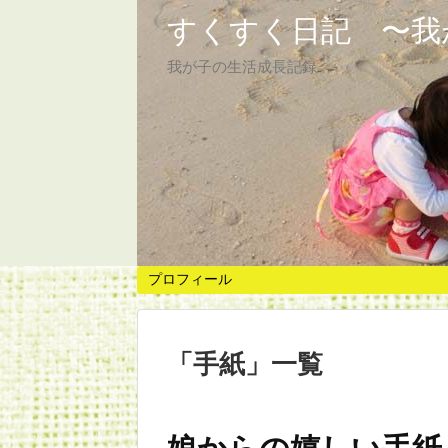
すくすく日記 〜我
我が子の生活成長記録
プロフィール
「
手紙
」
一覧