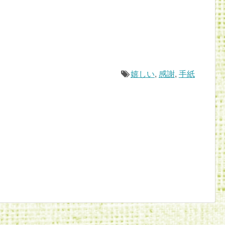
嬉しい
,
感謝
,
手紙